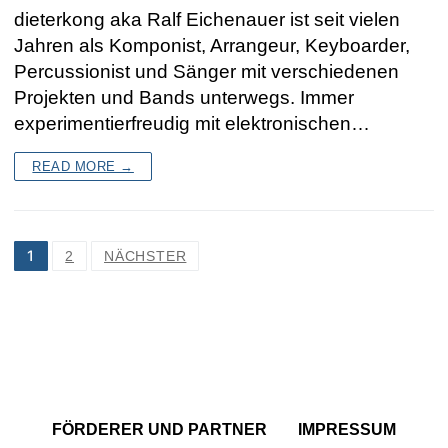
dieterkong aka Ralf Eichenauer ist seit vielen
Jahren als Komponist, Arrangeur, Keyboarder,
Percussionist und Sänger mit verschiedenen
Projekten und Bands unterwegs. Immer
experimentierfreudig mit elektronischen…
READ MORE →
SEITENNUMMERIERUNG
1
2
NÄCHSTER
DER
BEITRÄGE
FÖRDERER UND PARTNER
IMPRESSUM